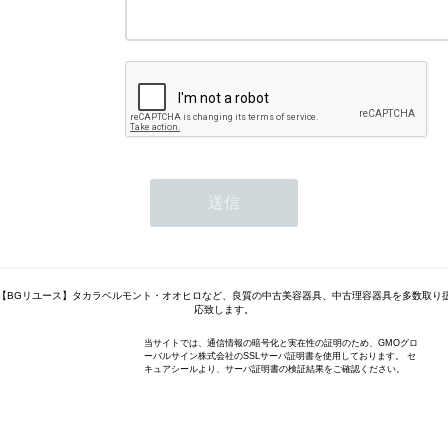
【BGリユース】タカラベルモント・オオヒロなど、良質の中古美容器具、中古理容器具を多数取り
応致します。
当サイトでは、通信情報の暗号化と実在性の証明のため、GMOグロ
ーバルサイン株式会社のSSLサーバ証明書を使用しております。 セ
キュアシールより、サーバ証明書の検証結果をご確認ください。