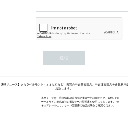
【BGリユース】タカラベルモント・オオヒロなど、良質の中古美容器具、中古理容器具を多数取り
応致します。
当サイトでは、通信情報の暗号化と実在性の証明のため、GMOグロ
ーバルサイン株式会社のSSLサーバ証明書を使用しております。 セ
キュアシールより、サーバ証明書の検証結果をご確認ください。