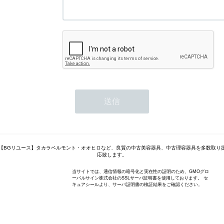
【BGリユース】タカラベルモント・オオヒロなど、良質の中古美容器具、中古理容器具を多数取り
応致します。
当サイトでは、通信情報の暗号化と実在性の証明のため、GMOグロ
ーバルサイン株式会社のSSLサーバ証明書を使用しております。 セ
キュアシールより、サーバ証明書の検証結果をご確認ください。