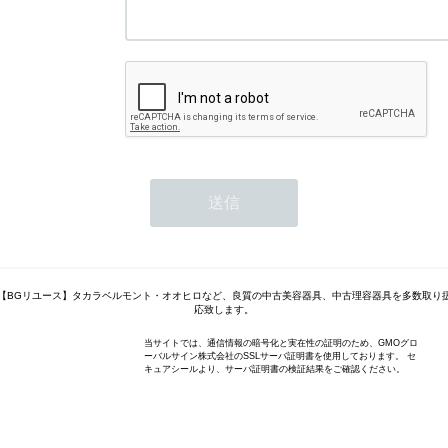
【BGリユース】タカラベルモント・オオヒロなど、良質の中古美容器具、中古理容器具を多数取り
応致します。
当サイトでは、通信情報の暗号化と実在性の証明のため、GMOグロ
ーバルサイン株式会社のSSLサーバ証明書を使用しております。 セ
キュアシールより、サーバ証明書の検証結果をご確認ください。